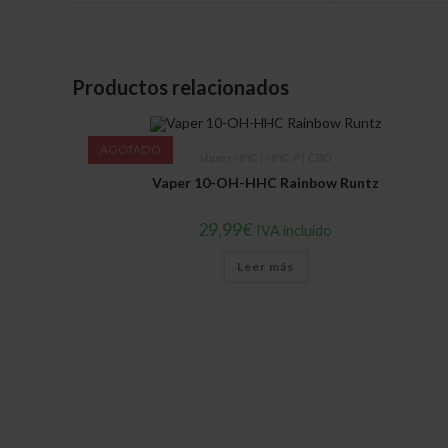
new
new
window
window
Productos relacionados
AGOTADO
Vapers HHC | HHC-P | CBD
Vaper 10-OH-HHC Rainbow Runtz
29,99
€
IVA incluido
Leer más