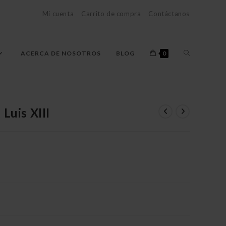
Mi cuenta
Carrito de compra
Contáctanos
ALTERNAR
ACERCA DE NOSOTROS
BLOG
0
BÚSQUEDA
Luis XIII
o
DE
LA