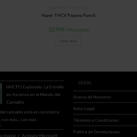
Vapers HHC | HHC-P | CBD
Vaper THCV Papaya Punch
32,99
€
IVA incluido
Leer más
LEGAL
HHCPO Explorado: La Estrella
en Ascenso en el Mundo del
Acerca de Nosotros
Cannabis
Aviso Legal
del cannabis está en constante
:
, con más...
Lee más
Términos y Condiciones
HHCPO
Política de Devoluciones
Explorado:
tivator ✓ Activate Microsoft