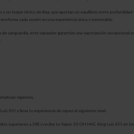
 y un toque cítrico de lima, que aportan un equilibrio entre profundidad y
transforma cada sesión en una experiencia única y memorable.
ía de vanguardia, este vapeador garantiza una vaporización excepcional e
.
rmativas vigentes.
is XIII y lleva tu experiencia de vapeo al siguiente nivel.
dos superiores a 50€ y recibe tu Vaper 10-OH-HHC King Luis XIII en ti