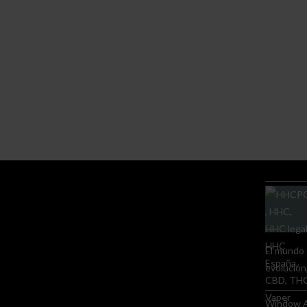
El mundo 
evolución
Window Ac