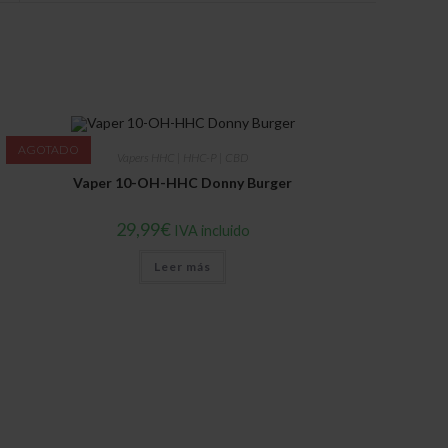
new
window
AGOTADO
Vapers HHC | HHC-P | CBD
Vaper 10-OH-HHC Donny Burger
29,99
€
IVA incluido
Leer más