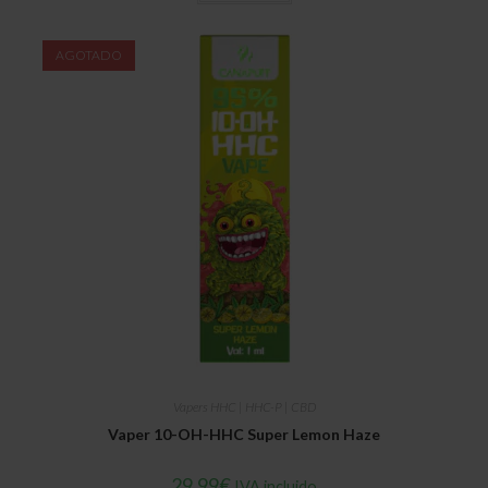
AGOTADO
Vapers HHC | HHC-P | CBD
Vaper 10-OH-HHC Super Lemon Haze
29,99
€
IVA incluido