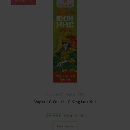
AGOTADO
Vapers HHC | HHC-P | CBD
Vaper 10-OH-HHC King Luis XIII
29,99
€
IVA incluido
Leer más