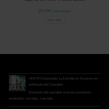
29,99
€
IVA incluido
Leer más
HHCPO Explorado: La Estrella en Ascenso en
el Mundo del Cannabis
El mundo del cannabis está en constante
:
evolución, con más...
Lee más
HHCPO