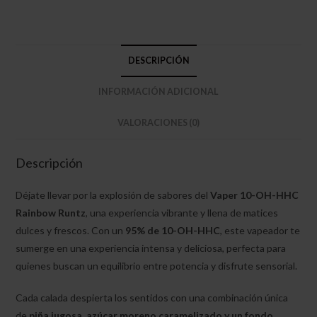
DESCRIPCIÓN
INFORMACIÓN ADICIONAL
VALORACIONES (0)
Descripción
Déjate llevar por la explosión de sabores del
Vaper 10-OH-HHC
Rainbow Runtz
, una experiencia vibrante y llena de matices
dulces y frescos. Con un
95% de 10-OH-HHC
, este vapeador te
sumerge en una experiencia intensa y deliciosa, perfecta para
quienes buscan un equilibrio entre potencia y disfrute sensorial.
Cada calada despierta los sentidos con una combinación única
de
piña jugosa, azúcar moreno caramelizado y un fondo