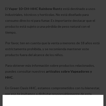
El
Vaper 10-OH-HHC Rainbow Runtz
está destinado a usos
industriales, técnicos y hortícolas. No está diseñado para
consumo directo ni para fumar. Es importante destacar que el
producto está sujeto a una pérdida de peso natural con el
tiempo.
Por favor, ten en cuenta que la venta a menores de 18 años está
estrictamente prohibida, y se recomienda mantener este
producto fuera del alcance de los niños.
Para obtener más información sobre productos relacionados,
puedes consultar nuestros
artículos sobre Vapeadores y
HHC
.
En Green Oasis HHC, estamos comprometidos con tu bienestar,
por eso te invitamos a disfrutar responsablemente de esta
experiencia tropical con nuestros productos para Vapear HHC.