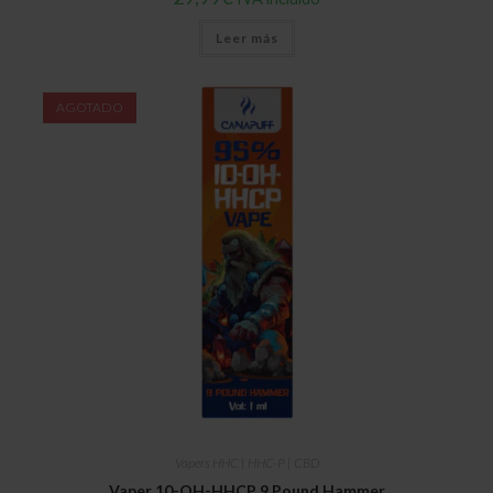
Leer más
AGOTADO
Vapers HHC | HHC-P | CBD
Vaper 10-OH-HHCP 9 Pound Hammer