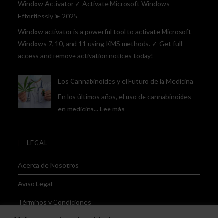
Explorado:
Window Activator ✓ Activate Microsoft Windows
La
Effortlessly ➤ 2025
Estrella
Window activator is a powerful tool to activate Microsoft
en
Windows 7, 10, and 11 using KMS methods. ✓ Get full
Ascenso
access and remove activation notices today!
en
el
Los Cannabinoides y el Futuro de la Medicina
Mundo
En los últimos años, el uso de cannabinoides
del
:
en medicina...
Lee más
Cannabis
Los
Cannabinoides
LEGAL
y
el
Acerca de Nosotros
Futuro
de
Aviso Legal
la
Términos y Condiciones
Medicina