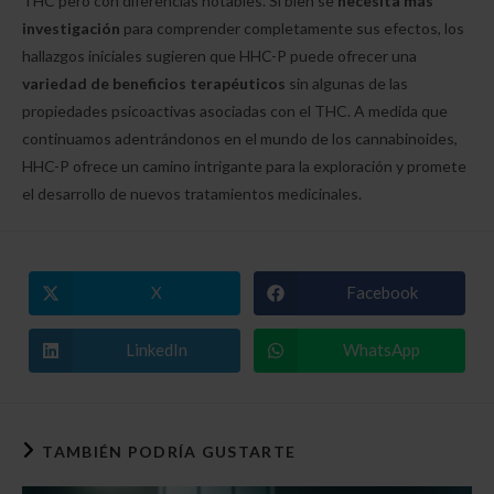
THC pero con diferencias notables. Si bien se
necesita más
investigación
para comprender completamente sus efectos, los
hallazgos iniciales sugieren que HHC-P puede ofrecer una
variedad de beneficios terapéuticos
sin algunas de las
propiedades psicoactivas asociadas con el THC. A medida que
continuamos adentrándonos en el mundo de los cannabinoides,
HHC-P ofrece un camino intrigante para la exploración y promete
el desarrollo de nuevos tratamientos medicinales.
X
Facebook
Se
Se
abre
abre
en
en
una
una
LinkedIn
WhatsApp
Se
Se
nueva
nueva
abre
abre
ventana
ventana
en
en
una
una
nueva
nueva
ventana
ventana
TAMBIÉN PODRÍA GUSTARTE