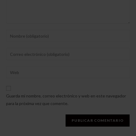
Introduce
tu
nombre
Introduce
o
tu
nombre
dirección
Introduce
de
de
la
usuario
correo
URL
para
electrónico
de
comentar
Guarda mi nombre, correo electrónico y web en este navegador
para
tu
para la próxima vez que comente.
comentar
web
(opcional)