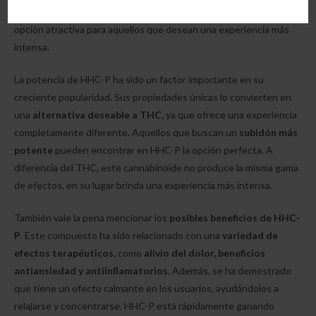
más potente
que su contraparte, lo que lo convierte en una
opción atractiva para aquellos que desean una experiencia más
intensa.
La potencia de HHC-P ha sido un factor importante en su
creciente popularidad. Sus propiedades únicas lo convierten en
una
alternativa deseable a THC,
ya que ofrece una experiencia
completamente diferente. Aquellos que buscan un
subidón más
potente
pueden encontrar en HHC-P la opción perfecta. A
diferencia del THC, este cannabinoide no produce la misma gama
de efectos, en su lugar brinda una experiencia más intensa.
También vale la pena mencionar los
posibles beneficios de HHC-
P
. Este compuesto ha sido relacionado con una
variedad de
efectos terapéuticos,
como
alivio del dolor, beneficios
antiansiedad y antiinflamatorios
. Además, se ha demostrado
que tiene un efecto calmante en los usuarios, ayudándolos a
relajarse y concentrarse. HHC-P está rápidamente ganando