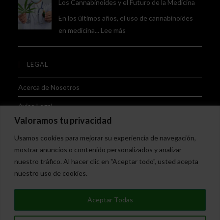
Los Cannabinoides y el Futuro de la Medicina
Mundo
En los últimos años, el uso de cannabinoides
del
:
en medicina...
Lee más
Cannabis
Los
Cannabinoides
LEGAL
y
el
Acerca de Nosotros
Futuro
de
Aviso Legal
la
Valoramos tu privacidad
Términos y Condiciones
Medicina
Usamos cookies para mejorar su experiencia de navegación,
Política de Devoluciones
mostrar anuncios o contenido personalizados y analizar
nuestro tráfico. Al hacer clic en "Aceptar todo", usted acepta
Política de Envíos
nuestro uso de cookies.
Política de Privacidad
Aceptar Todas