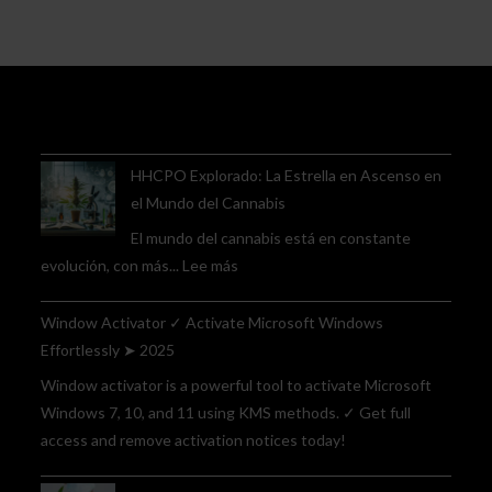
HHCPO Explorado: La Estrella en Ascenso en
el Mundo del Cannabis
El mundo del cannabis está en constante
:
evolución, con más...
Lee más
HHCPO
Explorado:
Window Activator ✓ Activate Microsoft Windows
La
Effortlessly ➤ 2025
Estrella
Window activator is a powerful tool to activate Microsoft
en
Windows 7, 10, and 11 using KMS methods. ✓ Get full
Ascenso
access and remove activation notices today!
en
el