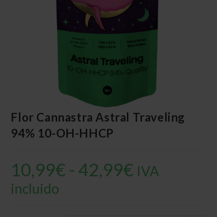
Flor Cannastra Astral Traveling
94% 10-OH-HHCP
10,99
€
-
42,99
€
Rango
IVA
de
precios:
desde
incluido
10,99€
hasta
42,99€