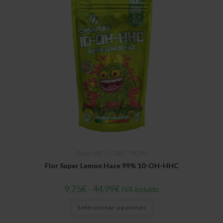
se
pueden
elegir
en
la
página
de
producto
Flores HHC-P | CBD | THCPO
Flor Super Lemon Haze 99% 10-OH-HHC
Rango
9,75
€
-
44,99
€
IVA incluido
de
precios:
Este
Seleccionar opciones
desde
producto
9,75€
tiene
hasta
múltiples