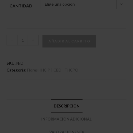
Elige una opción
CANTIDAD
Flor
-
+
AÑADIR AL CARRITO
Cannastra
Astral
Traveling
SKU:
N/D
94%
Categoría:
Flores HHC-P | CBD | THCPO
10-
OH-
HHCP
cantidad
DESCRIPCIÓN
INFORMACIÓN ADICIONAL
VALORACIONES (0)