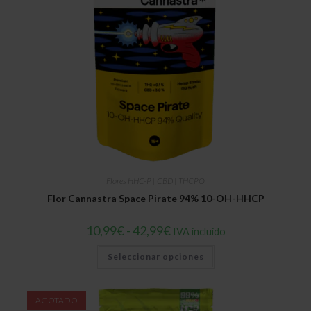
en
la
página
de
producto
Flores HHC-P | CBD | THCPO
Flor Cannastra Space Pirate 94% 10-OH-HHCP
Rango
10,99
€
-
42,99
€
IVA incluido
de
precios:
Este
Seleccionar opciones
desde
producto
10,99€
tiene
hasta
múltiples
42,99€
variantes.
Las
AGOTADO
opciones