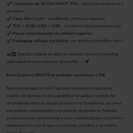
Contenido de 10-OH-HHCP
: 94% – potencia envolvente y
duradera.
Cepa
:
Blue Dream
– equilibrada, creativa y relajante.
THC < 0,1%
|
CBD < 3,0%
– conforme a la normativa actual.
Flores seleccionadas de calidad superior
.
Packaging sellado y práctico
, con diseño psicodélico único.
Descubre el placer de viajar sin moverte. Con Astral Traveling,
cada calada es una travesía por las estrellas.
Envío Express GRATIS en pedidos superiores a 50€
Nuestros productos HHC han sido sometidos a rigurosos
análisis de laboratorio para garantizar la calidad y pureza. Se
recomienda evitar el uso por jóvenes y no fumadores, así como
por mujeres embarazadas o en período de lactancia. Además,
puede provocar somnolencia y estar contraindicado con ciertos
medicamentos, por lo que se aconseja consultar a su médico
antes de usarlo.