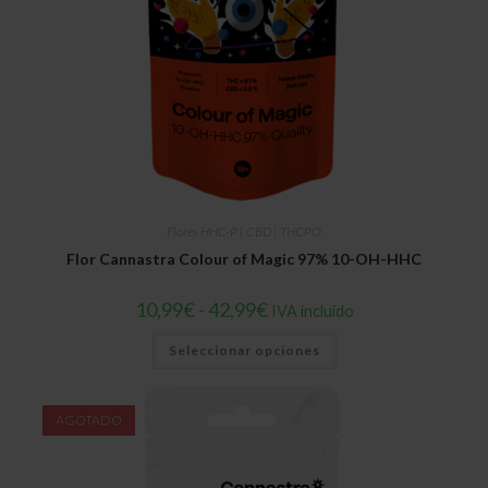
Flores HHC-P | CBD | THCPO
Flor Cannastra Colour of Magic 97% 10-OH-HHC
Rango
10,99
€
-
42,99
€
IVA incluido
de
precios:
Este
Seleccionar opciones
desde
producto
10,99€
tiene
hasta
múltiples
42,99€
variantes.
Las
AGOTADO
opciones
se
pueden
elegir