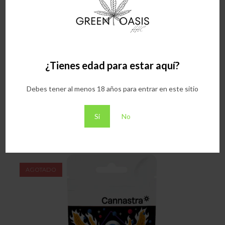
a
a
Twitea este producto
Compartir en Facebook
new
new
window
window
Opens
Opens
in
in
¿Tienes edad para estar aquí?
a
a
Compartir este producto en
Recomendar por correo este
new
new
Pinterest
producto
window
window
Debes tener al menos 18 años para entrar en este sitio
Si
No
Productos relacionados
AGOTADO