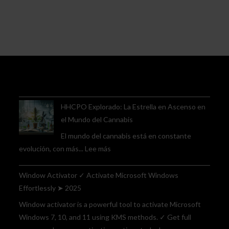
44,99€
variantes.
Las
opciones
se
pueden
elegir
en
la
página
de
producto
HHCPO Explorado: La Estrella en Ascenso en
el Mundo del Cannabis
El mundo del cannabis está en constante
:
evolución, con más...
Lee más
HHCPO
Explorado:
Window Activator ✓ Activate Microsoft Windows
La
Effortlessly ➤ 2025
Estrella
Window activator is a powerful tool to activate Microsoft
en
Windows 7, 10, and 11 using KMS methods. ✓ Get full
Ascenso