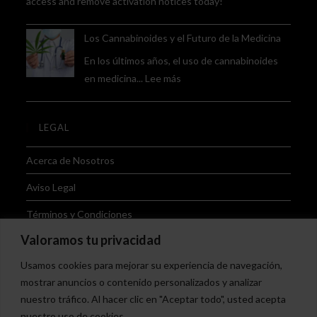
access and remove activation notices today!
en
el
Los Cannabinoides y el Futuro de la Medicina
Mundo
En los últimos años, el uso de cannabinoides
del
:
en medicina...
Lee más
Cannabis
Los
Cannabinoides
LEGAL
y
el
Acerca de Nosotros
Futuro
de
Aviso Legal
la
Términos y Condiciones
Medicina
Valoramos tu privacidad
Política de Devoluciones
Usamos cookies para mejorar su experiencia de navegación,
Política de Envíos
mostrar anuncios o contenido personalizados y analizar
Política de Privacidad
nuestro tráfico. Al hacer clic en "Aceptar todo", usted acepta
nuestro uso de cookies.